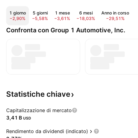
1 giorno
5 giorni
1 mese
6 mesi
Anno in corso
−2,90%
−5,58%
−3,61%
−18,03%
−29,51%
−
Confronta con Group 1 Automotive, Inc.
Statistiche
chiave
Capitalizzazione di mercato
‪3,41 B‬
USD
Rendimento da dividendi (indicato)