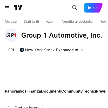
Inizia
Mercati
/
Stati Uniti
/
Azioni
/
Vendita al dettaglio
/
Negoz
Group 1 Automotive, Inc.
GPI
New York Stock Exchange
Panoramica
Finanza
Documenti
Community
Tecnici
Previs
Grafico intero