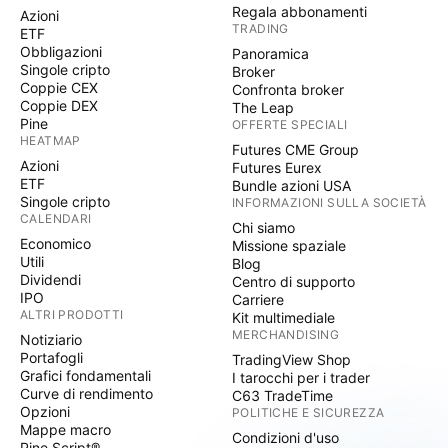
Regala abbonamenti
Azioni
TRADING
ETF
Obbligazioni
Panoramica
Singole cripto
Broker
Coppie CEX
Confronta broker
Coppie DEX
The Leap
Pine
OFFERTE SPECIALI
HEATMAP
Futures CME Group
Azioni
Futures Eurex
ETF
Bundle azioni USA
Singole cripto
INFORMAZIONI SULLA SOCIETÀ
CALENDARI
Chi siamo
Economico
Missione spaziale
Utili
Blog
Dividendi
Centro di supporto
IPO
Carriere
ALTRI PRODOTTI
Kit multimediale
MERCHANDISING
Notiziario
Portafogli
TradingView Shop
Grafici fondamentali
I tarocchi per i trader
Curve di rendimento
C63 TradeTime
Opzioni
POLITICHE E SICUREZZA
Mappe macro
Condizioni d'uso
Pine Script®