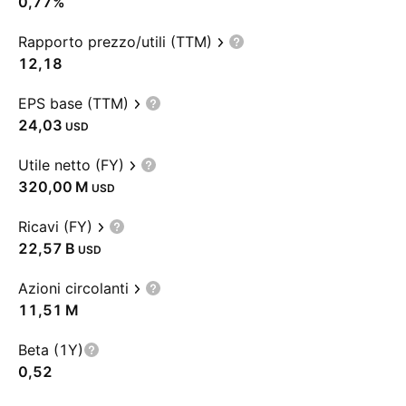
0,77%
Rapporto prezzo/utili (TTM)
12,18
EPS base (TTM)
24,03
USD
Utile netto (FY)
‪320,00 M‬
USD
Ricavi (FY)
‪22,57 B‬
USD
Azioni circolanti
‪11,51 M‬
Beta (1Y)
0,52