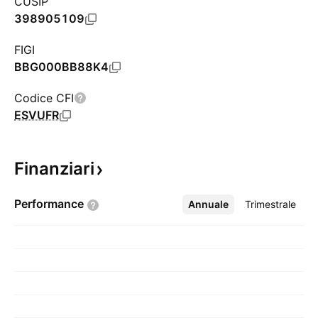
CUSIP
398905109
FIGI
BBG000BB88K4
Codice CFI
ESVUFR
Finanziari
Performance
Annuale
Altro
Trimestrale