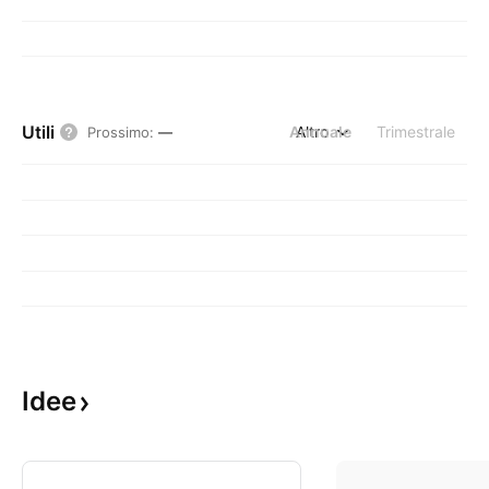
Utili
Annuale
Altro
Trimestrale
Prossimo
:
—
Idee