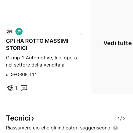
L
o
GPI HA ROTTO MASSIMI
n
Vedi tutte
g
STORICI
Group 1 Automotive, Inc. opera
nel settore della vendita al
dettaglio di automobili. L'azienda
di GEORGE_111
opera attraverso i seguenti
segmenti geografici: Stati Uniti,
1
Regno Unito e Brasile. Vende
inoltre automobili nuove e usate
e autocarri leggeri, organizza i
relativi finanziamenti per i veicoli,
Tecnici
vende cont
Riassumere ciò che gli indicatori
suggeriscono.