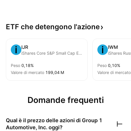
ETF che detengono
l'azione
IJR
IWM
iShares Core S&P Small Cap ETF
iShares Rus
Peso
0,18%
Peso
0,10%
Valore di mercato
‪199,04 M‬
Valore di mercato
Domande frequenti
Qual è il prezzo delle azioni di
Group 1
Automotive, Inc.
oggi?