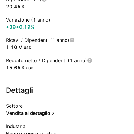
‪20,45 K‬
Variazione (1 anno)
+39
+0,19%
Ricavi / Dipendenti (1 anno)
‪1,10 M‬
USD
Reddito netto / Dipendenti (1 anno)
‪15,65 K‬
USD
Dettagli
Settore
Vendita al dettaglio
Industria
Negozi specializzati