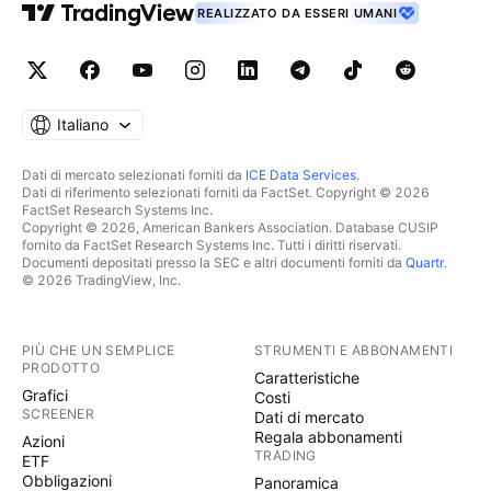
stessa possibilità di verificarsi del lancio di una
REALIZZATO DA ESSERI UMANI
monetina puntando su testa o croce” Performance
sui futures USA siamo arrivati a +136,70% dall'inizio
del 2022. da 01/01/2022 al 11/07/2022 Strategia
rendimento utilizzando i 3 futures Americani. Nasdaq
Italiano
+503,83% S&P500 -132,441% Dow Jones Industrial
+154,62% Rendimento medio dei 3 futures nel
Dati di mercato selezionati forniti da
ICE Data Services
.
Dati di riferimento selezionati forniti da FactSet. Copyright © 2026
periodo +175,34%.
FactSet Research Systems Inc.
Copyright © 2026, American Bankers Association. Database CUSIP
fornito da FactSet Research Systems Inc. Tutti i diritti riservati.
Documenti depositati presso la SEC e altri documenti forniti da
Quartr
.
© 2026 TradingView, Inc.
PIÙ CHE UN SEMPLICE
STRUMENTI E ABBONAMENTI
PRODOTTO
Caratteristiche
Grafici
Costi
SCREENER
Dati di mercato
Regala abbonamenti
Azioni
TRADING
ETF
Obbligazioni
Panoramica