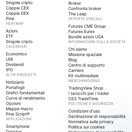
Singole cripto
Broker
Coppie CEX
Confronta broker
Coppie DEX
The Leap
Pine
OFFERTE SPECIALI
HEATMAP
Futures CME Group
Azioni
Futures Eurex
ETF
Bundle azioni USA
Singole cripto
INFORMAZIONI SULLA SOCIETÀ
CALENDARI
Chi siamo
Economico
Missione spaziale
Utili
Blog
Dividendi
Centro di supporto
IPO
Carriere
ALTRI PRODOTTI
Kit multimediale
MERCHANDISING
Notiziario
Portafogli
TradingView Shop
Grafici fondamentali
I tarocchi per i trader
Curve di rendimento
C63 TradeTime
Opzioni
POLITICHE E SICUREZZA
Mappe macro
Condizioni d'uso
Pine Script®
Declinazione di responsabilità
APPLICAZIONI
Normativa sulla privacy
Smartphone
Politica sui cookies
Desktop