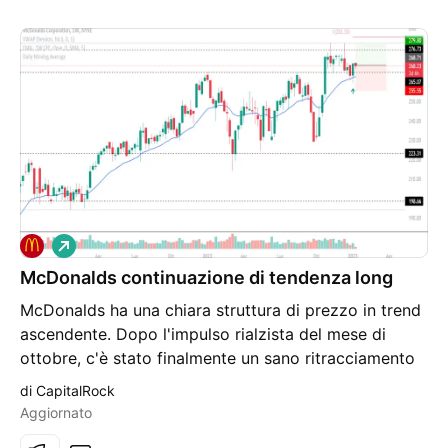
L
o
McDonalds continuazione di tendenza long
n
g
McDonalds ha una chiara struttura di prezzo in trend
ascendente. Dopo l'impulso rialzista del mese di
ottobre, c'è stato finalmente un sano ritracciamento
verso la ema20 sul timeframe settimanale. Proprio in
di CapitalRock
corrispondenza di questo valore medio, c'è stata una
Aggiornato
candela Bullish Engulfing settimana scorsa, che