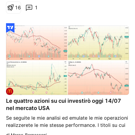
su oro EURUSD Bund T-Note BTP Enel MCD Intel.
1
6
1
Le quattro azioni su cui investirò oggi 14/07
nel mercato USA
Se seguite le mie analisi ed emulate le mie operazioni
realizzerete le mie stesse performance. I titoli su cui
entrerò se verrà rotta la resistenza indicata sono i
di Marco_Bernasconi