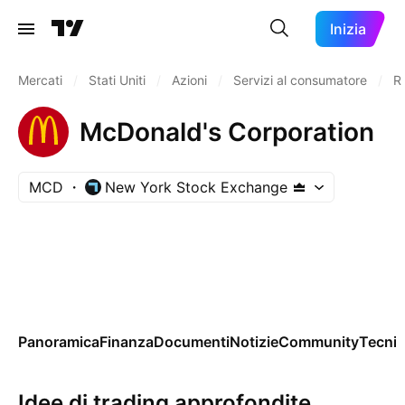
Inizia
Mercati
/
Stati Uniti
/
Azioni
/
Servizi al consumatore
/
Ri
McDonald's Corporation
MCD
New York Stock Exchange
Panoramica
Finanza
Documenti
Notizie
Community
Tecnic
Idee di trading approfondite