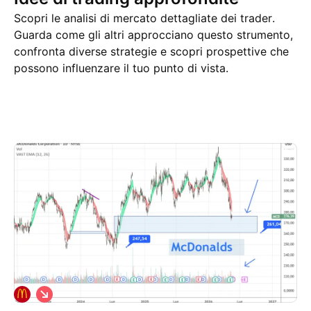
Scopri le analisi di mercato dettagliate dei trader.
Guarda come gli altri approcciano questo strumento,
confronta diverse strategie e scopri prospettive che
possono influenzare il tuo punto di vista.
Idee di trading
Altro
Pensieri
S
h