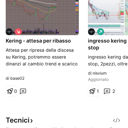
S
L
h
o
Kering - attesa per ribasso
o
ingresso kering
n
r
g
stop
Attesa per ripresa della discesa
t
su Kering, potremmo essere
ingresso kering d
dinanzi al cambio trend e scarico
stop, 2pezzi, oltre
per ritracciare la salita iniziata sui
conformazione gra
di nisvium
minimi di Aprile, torna di attualità
reazione settiman
di base02
Aggiornato
il tema dazi...260 eur primo
trade è fatto per 
target.
0
riserva di liquidità
1
2
quanto titolo molt
eventualmente smo
periodi di carenza
numeri di assoluto
Tecnici
marchi forti