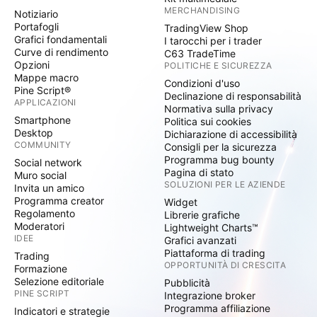
MERCHANDISING
Notiziario
Portafogli
TradingView Shop
Grafici fondamentali
I tarocchi per i trader
Curve di rendimento
C63 TradeTime
Opzioni
POLITICHE E SICUREZZA
Mappe macro
Condizioni d'uso
Pine Script®
Declinazione di responsabilità
APPLICAZIONI
Normativa sulla privacy
Smartphone
Politica sui cookies
Desktop
Dichiarazione di accessibilità
COMMUNITY
Consigli per la sicurezza
Programma bug bounty
Social network
Pagina di stato
Muro social
SOLUZIONI PER LE AZIENDE
Invita un amico
Programma creator
Widget
Regolamento
Librerie grafiche
Moderatori
Lightweight Charts™
IDEE
Grafici avanzati
Piattaforma di trading
Trading
OPPORTUNITÀ DI CRESCITA
Formazione
Selezione editoriale
Pubblicità
PINE SCRIPT
Integrazione broker
Programma affiliazione
Indicatori e strategie