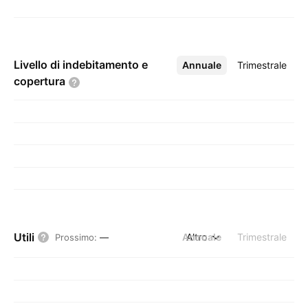
Livello di indebitamento e
Annuale
Altro
Trimestrale
copertura
Utili
Annuale
Altro
Trimestrale
Prossimo
:
—