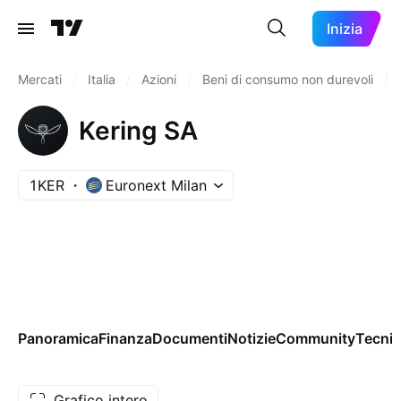
Inizia
Mercati
/
Italia
/
Azioni
/
Beni di consumo non durevoli
/
Kering SA
1KER
Euronext Milan
Panoramica
Finanza
Documenti
Notizie
Community
Tecnic
Grafico intero