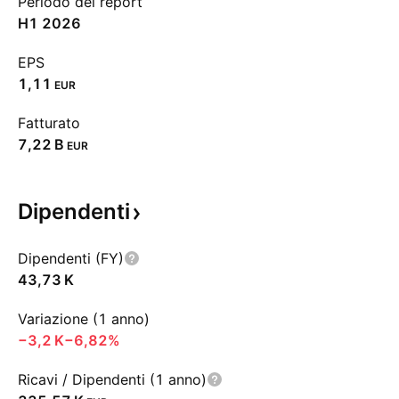
Periodo del report
H1 2026
EPS
1,11
EUR
Fatturato
‪7,22 B‬
EUR
Dipendenti
Dipendenti (FY)
‪43,73 K‬
Variazione (1 anno)
‪−3,2 K‬
−6,82%
Ricavi / Dipendenti (1 anno)