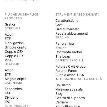
PIÙ CHE UN SEMPLICE
STRUMENTI E ABBONAMENTI
PRODOTTO
Caratteristiche
Grafici
Costi
SCREENER
Dati di mercato
Regala abbonamenti
Azioni
TRADING
ETF
Obbligazioni
Panoramica
Singole cripto
Broker
Coppie CEX
Confronta broker
Coppie DEX
The Leap
Pine
OFFERTE SPECIALI
HEATMAP
Futures CME Group
Azioni
Futures Eurex
ETF
Bundle azioni USA
Singole cripto
INFORMAZIONI SULLA SOCIETÀ
CALENDARI
Chi siamo
Economico
Missione spaziale
Utili
Blog
Dividendi
Centro di supporto
IPO
Carriere
ALTRI PRODOTTI
Kit multimediale