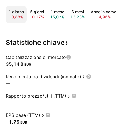
1 giorno
5 giorni
1 mese
6 mesi
Anno in corso
1
−0,88%
−0,17%
15,02%
13,23%
−4,96%
37
Statistiche
chiave
Capitalizzazione di mercato
‪35,14 B‬
EUR
Rendimento da dividendi (indicato)
—
Rapporto prezzo/utili (TTM)
—
EPS base (TTM)
−1,75
EUR