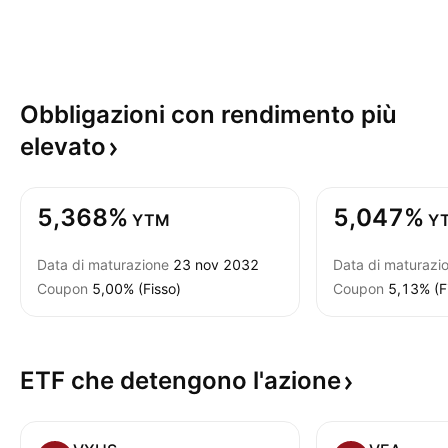
Obbligazioni con rendimento più
elevato
5,368%
5,047%
YTM
Y
Data di maturazione
23 nov 2032
Data di maturazi
Coupon
5,00% (Fisso)
Coupon
5,13% (F
ETF che detengono
l'azione