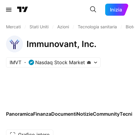
Inizia
Mercati
/
Stati Uniti
/
Azioni
/
Tecnologia sanitaria
/
Biot
Immunovant, Inc.
IMVT
Nasdaq Stock Market
Panoramica
Finanza
Documenti
Notizie
Community
Tecnic
Grafico intero