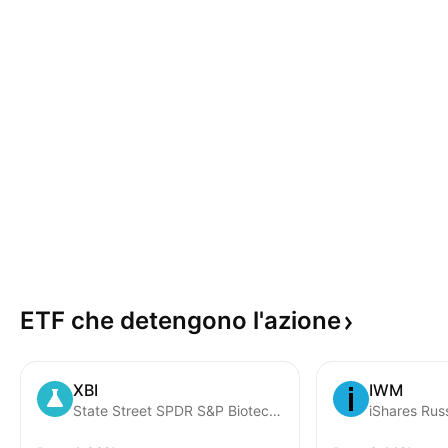
ETF che detengono
l'azione
XBI
IWM
State Street SPDR S&P Biotech ETF
iShares Rus