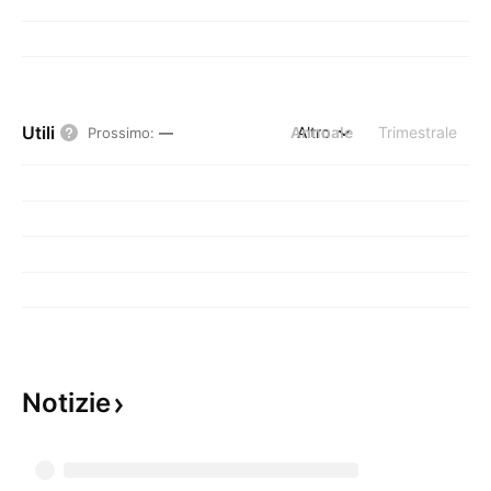
Utili
Annuale
Altro
Trimestrale
Prossimo
:
—
Notizie