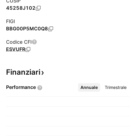
CUSIP
45258J102
FIGI
BBG00P5MC0Q8
Codice CFI
ESVUFR
Finanziari
Performance
Annuale
Altro
Trimestrale