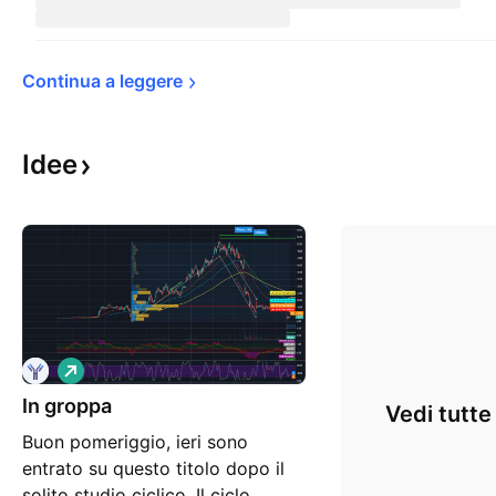
Continua a 
leggere
Idee
L
o
In groppa
n
Vedi tutte
g
Buon pomeriggio, ieri sono
entrato su questo titolo dopo il
solito studio ciclico. Il ciclo