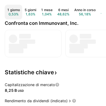
1 giorno
5 giorni
1 mese
6 mesi
Anno in corso
1 
0,53%
1,63%
1,04%
48,62%
56,18%
14
Confronta con Immunovant, Inc.
Statistiche
chiave
Capitalizzazione di mercato
‪8,25 B‬
USD
Rendimento da dividendi (indicato)