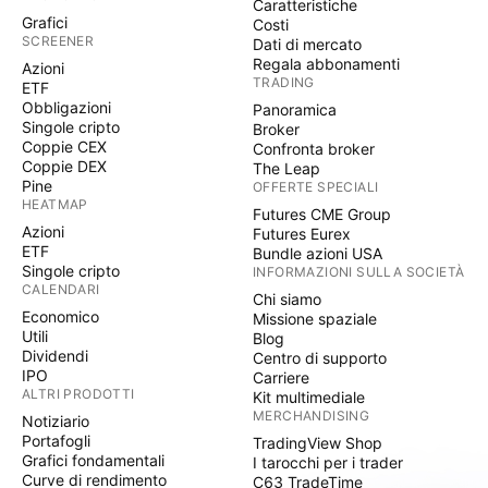
Caratteristiche
Grafici
Costi
SCREENER
Dati di mercato
Regala abbonamenti
Azioni
TRADING
ETF
Obbligazioni
Panoramica
Singole cripto
Broker
Coppie CEX
Confronta broker
Coppie DEX
The Leap
Pine
OFFERTE SPECIALI
HEATMAP
Futures CME Group
Azioni
Futures Eurex
ETF
Bundle azioni USA
Singole cripto
INFORMAZIONI SULLA SOCIETÀ
CALENDARI
Chi siamo
Economico
Missione spaziale
Utili
Blog
Dividendi
Centro di supporto
IPO
Carriere
ALTRI PRODOTTI
Kit multimediale
MERCHANDISING
Notiziario
Portafogli
TradingView Shop
Grafici fondamentali
I tarocchi per i trader
Curve di rendimento
C63 TradeTime