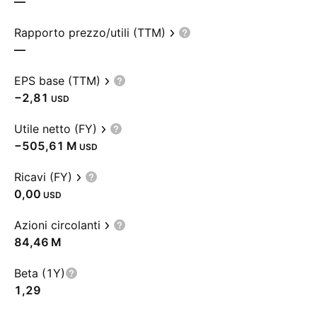
—
Rapporto prezzo/utili (TTM)
—
EPS base (TTM)
−2,81
USD
Utile netto (FY)
‪−505,61 M‬
USD
Ricavi (FY)
0,00
USD
Azioni circolanti
‪84,46 M‬
Beta (1Y)
1,29