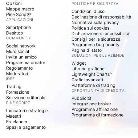
Opzioni
POLITICHE E SICUREZZA
Mappe macro
Condizioni d'uso
Pine Script®
Declinazione di responsabilità
APPLICAZIONI
Normativa sulla privacy
Smartphone
Politica sui cookies
Desktop
Dichiarazione di accessibilità
COMMUNITY
Consigli per la sicurezza
Programma bug bounty
Social network
Pagina di stato
Muro social
SOLUZIONI PER LE AZIENDE
Invita un amico
Programma creator
Widget
Regolamento
Librerie grafiche
Moderatori
Lightweight Charts™
IDEE
Grafici avanzati
Piattaforma di trading
Trading
OPPORTUNITÀ DI CRESCITA
Formazione
Selezione editoriale
Pubblicità
PINE SCRIPT
Integrazione broker
Programma affiliazione
Indicatori e strategie
Programma di formazione
Maestri
Freelancer
Spazi a pagamento