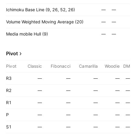
Ichimoku Base Line (9, 26, 52, 26)
—
—
Volume Weighted Moving Average (20)
—
—
Media mobile Hull (9)
—
—
Pivot
Pivot
Classic
Fibonacci
Camarilla
Woodie
DM
R3
—
—
—
—
—
R2
—
—
—
—
—
R1
—
—
—
—
—
P
—
—
—
—
—
S1
—
—
—
—
—