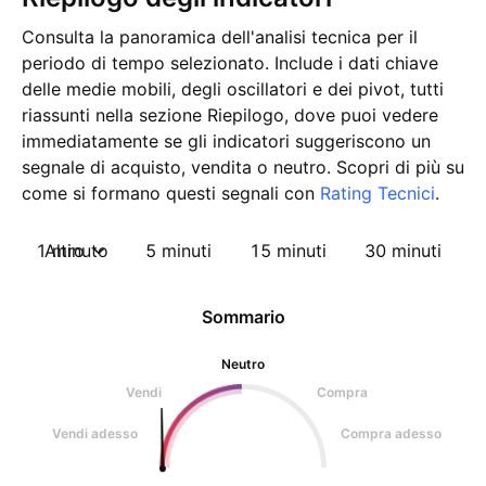
Consulta la panoramica dell'analisi tecnica per il
periodo di tempo selezionato. Include i dati chiave
delle medie mobili, degli oscillatori e dei pivot, tutti
riassunti nella sezione Riepilogo, dove puoi vedere
immediatamente se gli indicatori suggeriscono un
segnale di acquisto, vendita o neutro. Scopri di più su
come si formano questi segnali con
Rating Tecnici
.
1 minuto
Altro
5 minuti
15 minuti
30 minuti
1
Sommario
Neutro
Vendi
Compra
Vendi adesso
Compra adesso