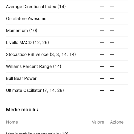
Average Directional Index (14)
—
—
Oscillatore Awesome
—
—
Momentum (10)
—
—
Livello MACD (12, 26)
—
—
Stocastico RSI veloce (3, 3, 14, 14)
—
—
Williams Percent Range (14)
—
—
Bull Bear Power
—
—
Ultimate Oscillator (7, 14, 28)
—
—
Medie mobili
Nome
Valore
Azione
Media mobile esponenziale (10)
—
—