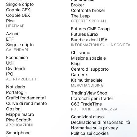
Singole cripto
Broker
Coppie CEX
Confronta broker
Coppie DEX
The Leap
Pine
OFFERTE SPECIALI
HEATMAP
Futures CME Group
Azioni
Futures Eurex
ETF
Bundle azioni USA
Singole cripto
INFORMAZIONI SULLA SOCIETÀ
CALENDARI
Chi siamo
Economico
Missione spaziale
Utili
Blog
Dividendi
Centro di supporto
IPO
Carriere
ALTRI PRODOTTI
Kit multimediale
MERCHANDISING
Notiziario
Portafogli
TradingView Shop
Grafici fondamentali
I tarocchi per i trader
Curve di rendimento
C63 TradeTime
Opzioni
POLITICHE E SICUREZZA
Mappe macro
Condizioni d'uso
Pine Script®
Declinazione di responsabilità
APPLICAZIONI
Normativa sulla privacy
Smartphone
Politica sui cookies