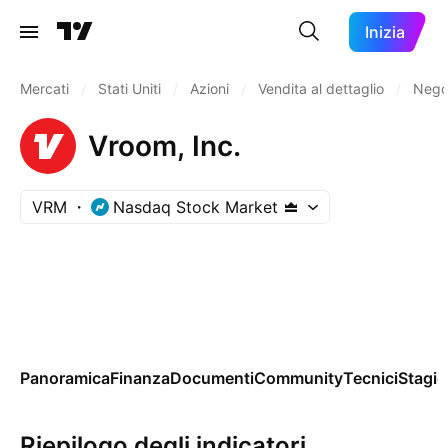
Inizia
Mercati
/
Stati Uniti
/
Azioni
/
Vendita al dettaglio
/
Negoz
Vroom, Inc.
VRM
Nasdaq Stock Market
Panoramica
Finanza
Documenti
Community
Tecnici
Stagio
Riepilogo degli indicatori