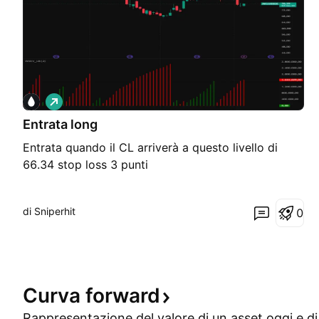
L
o
Entrata long
n
g
Entrata quando il CL arriverà a questo livello di
66.34 stop loss 3 punti
di Sniperhit
0
Curva
forward
Rappresentazione del valore di un asset oggi e di 