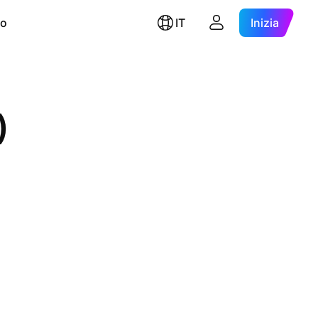
ro
IT
Inizia
)