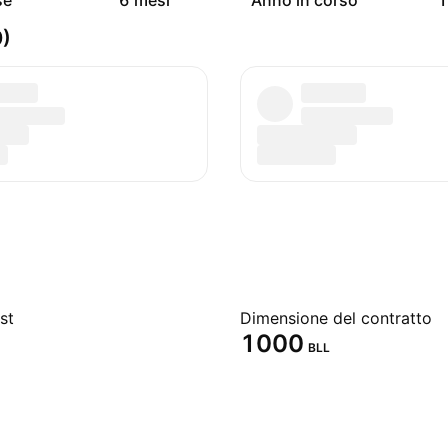
se
6 mesi
Anno in corso
1
0)
st
Dimensione del contratto
1000
BLL