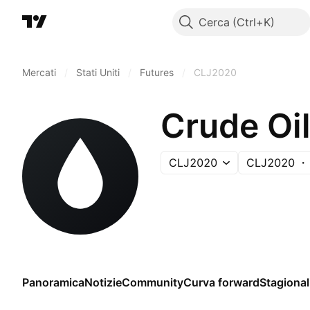
Cerca
Mercati
/
Stati Uniti
/
Futures
/
CLJ2020
Crude Oi
CLJ2020
CLJ2020
Panoramica
Notizie
Community
Curva forward
Stagional