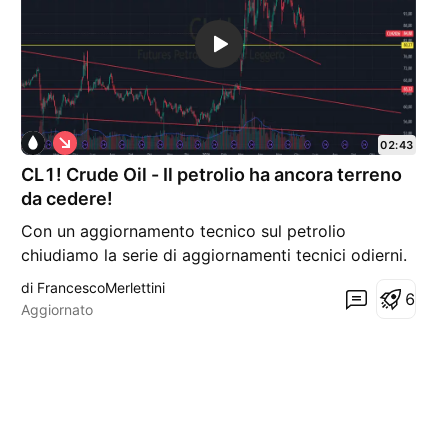
S
02:43
h
CL1! Crude Oil - Il petrolio ha ancora terreno
o
r
da cedere!
t
Con un aggiornamento tecnico sul petrolio
chiudiamo la serie di aggiornamenti tecnici odierni.
Eh si.. perché la discesa, a mio parere, non è ancora
di FrancescoMerlettini
6
terminata.. di strada da fare a ribasso ancora ce
Aggiornato
n'è. Cosa che coincide perfettamente con quelle
che sono le aspettative per i prossimi giorni in mer