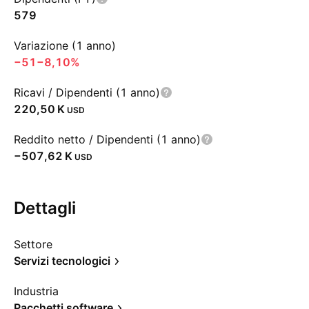
579
Variazione (1 anno)
−51
−8,10%
Ricavi / Dipendenti (1 anno)
‪220,50 K‬
USD
Reddito netto / Dipendenti (1 anno)
‪−507,62 K‬
USD
Dettagli
Settore
Servizi tecnologici
Industria
Pacchetti software