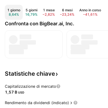
1 giorno
5 giorni
1 mese
6 mesi
Anno in corso
8,64%
16,79%
−2,82%
−23,24%
−41,61%
−
Confronta con BigBear.ai, Inc.
Statistiche
chiave
Capitalizzazione di mercato
‪1,57 B‬
USD
Rendimento da dividendi (indicato)