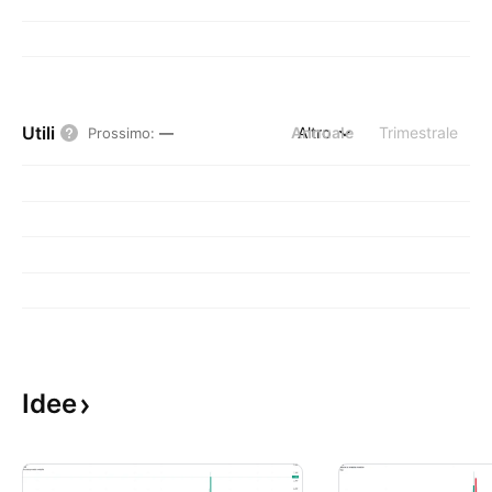
Utili
Annuale
Altro
Trimestrale
Prossimo
:
—
Idee