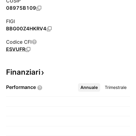
CUSIP
08975B109
FIGI
BBG00Z4HKRV4
Codice CFI
ESVUFR
Finanziari
Performance
Annuale
Altro
Trimestrale