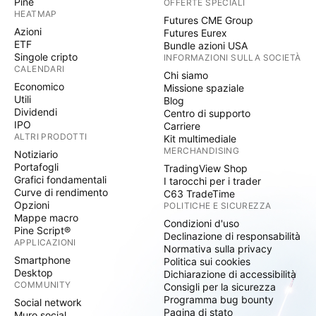
Pine
OFFERTE SPECIALI
HEATMAP
Futures CME Group
Azioni
Futures Eurex
ETF
Bundle azioni USA
Singole cripto
INFORMAZIONI SULLA SOCIETÀ
CALENDARI
Chi siamo
Economico
Missione spaziale
Utili
Blog
Dividendi
Centro di supporto
IPO
Carriere
ALTRI PRODOTTI
Kit multimediale
MERCHANDISING
Notiziario
Portafogli
TradingView Shop
Grafici fondamentali
I tarocchi per i trader
Curve di rendimento
C63 TradeTime
Opzioni
POLITICHE E SICUREZZA
Mappe macro
Condizioni d'uso
Pine Script®
Declinazione di responsabilità
APPLICAZIONI
Normativa sulla privacy
Smartphone
Politica sui cookies
Desktop
Dichiarazione di accessibilità
COMMUNITY
Consigli per la sicurezza
Programma bug bounty
Social network
Pagina di stato
Muro social