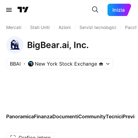
Inizia
Mercati
/
Stati Uniti
/
Azioni
/
Servizi tecnologici
/
Pacche
BigBear.ai, Inc.
BBAI
New York Stock Exchange
Panoramica
Finanza
Documenti
Community
Tecnici
Previs
Grafico intero