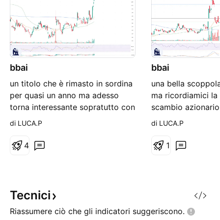
bbai
bbai
un titolo che è rimasto in sordina
una bella scoppola
per quasi un anno ma adesso
ma ricordiamici la
torna interessante sopratutto con
scambio azionario.
volumi
tutt'atro che da s
di LUCA.P
di LUCA.P
4
1
Tecnici
Riassumere ciò che gli indicatori
suggeriscono.