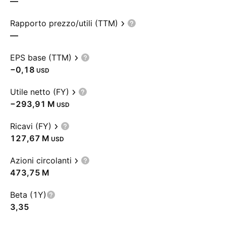
—
Rapporto prezzo/utili (TTM)
—
EPS base (TTM)
−0,18
USD
Utile netto (FY)
‪−293,91 M‬
USD
Ricavi (FY)
‪127,67 M‬
USD
Azioni circolanti
‪473,75 M‬
Beta (1Y)
3,35