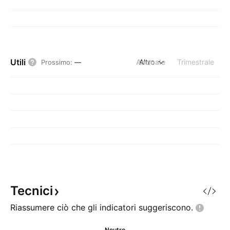
Utili
Annuale
Altro
Trimestrale
Prossimo
:
—
Tecnici
Riassumere ciò che gli indicatori
suggeriscono.
Neutro