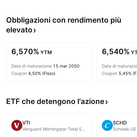
Obbligazioni con rendimento più
elevato
6,570%
6,540%
YTM
Y
Data di maturazione
15 mar 2050
Data di maturazi
Coupon
4,50% (Fisso)
Coupon
5,45% (F
ETF che detengono
l'azione
VTI
SCHD
Vanguard Morningstar Total Stock Market ETF