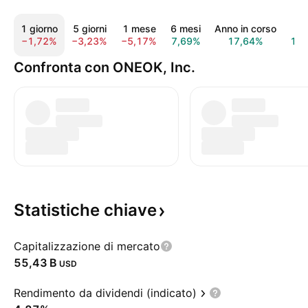
1 giorno
5 giorni
1 mese
6 mesi
Anno in corso
1 a
−1,72%
−3,23%
−5,17%
7,69%
17,64%
14,
Confronta con ONEOK, Inc.
Statistiche
chiave
Capitalizzazione di mercato
‪55,43 B‬
USD
Rendimento da dividendi (indicato)