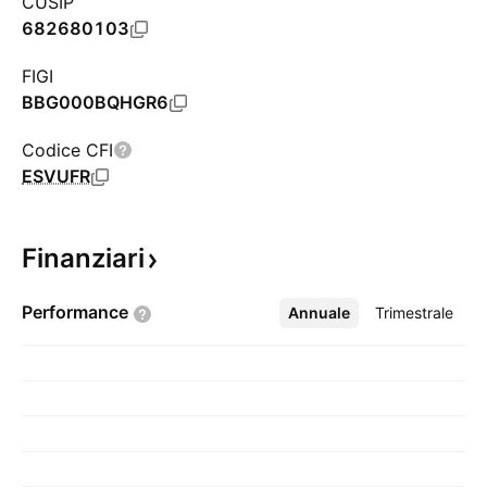
CUSIP
682680103
FIGI
BBG000BQHGR6
Codice CFI
ESVUFR
Finanziari
Performance
Annuale
Altro
Trimestrale