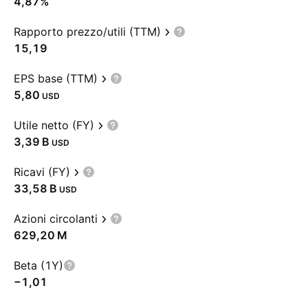
4,87%
Rapporto prezzo/utili (TTM)
15,19
EPS base (TTM)
5,80
USD
Utile netto (FY)
‪3,39 B‬
USD
Ricavi (FY)
‪33,58 B‬
USD
Azioni circolanti
‪629,20 M‬
Beta (1Y)
−1,01