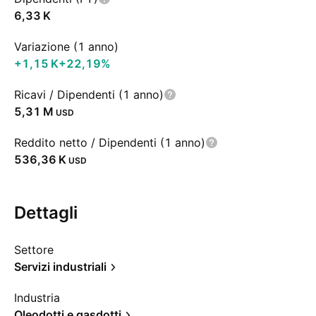
‪6,33 K‬
Variazione (1 anno)
‪+1,15 K‬
+22,19%
Ricavi / Dipendenti (1 anno)
‪5,31 M‬
USD
Reddito netto / Dipendenti (1 anno)
‪536,36 K‬
USD
Dettagli
Settore
Servizi industriali
Industria
Oleodotti e gasdotti