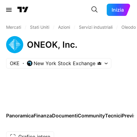
Inizia
Mercati
/
Stati Uniti
/
Azioni
/
Servizi industriali
/
Oleodot
ONEOK, Inc.
OKE
New York Stock Exchange
Panoramica
Finanza
Documenti
Community
Tecnici
Previs
Grafico intero