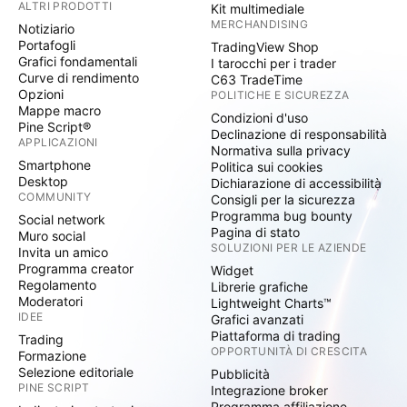
ALTRI PRODOTTI
Kit multimediale
MERCHANDISING
Notiziario
Portafogli
TradingView Shop
Grafici fondamentali
I tarocchi per i trader
Curve di rendimento
C63 TradeTime
Opzioni
POLITICHE E SICUREZZA
Mappe macro
Condizioni d'uso
Pine Script®
Declinazione di responsabilità
APPLICAZIONI
Normativa sulla privacy
Smartphone
Politica sui cookies
Desktop
Dichiarazione di accessibilità
COMMUNITY
Consigli per la sicurezza
Programma bug bounty
Social network
Pagina di stato
Muro social
SOLUZIONI PER LE AZIENDE
Invita un amico
Programma creator
Widget
Regolamento
Librerie grafiche
Moderatori
Lightweight Charts™
IDEE
Grafici avanzati
Piattaforma di trading
Trading
OPPORTUNITÀ DI CRESCITA
Formazione
Selezione editoriale
Pubblicità
PINE SCRIPT
Integrazione broker
Programma affiliazione