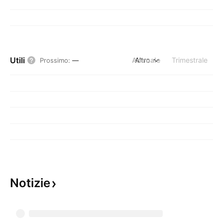
Utili
Annuale
Altro
Trimestrale
Prossimo
:
—
Notizie