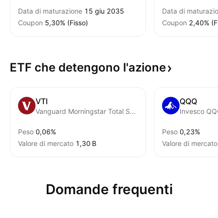
Data di maturazione
15 giu 2035
Data di maturazi
Coupon
5,30% (Fisso)
Coupon
2,40% (F
ETF che detengono
l'azione
VTI
QQQ
Vanguard Morningstar Total Stock Market ETF
Invesco QQQ
Peso
0,06%
Peso
0,23%
Valore di mercato
‪1,30 B‬
Valore di mercato
Domande frequenti