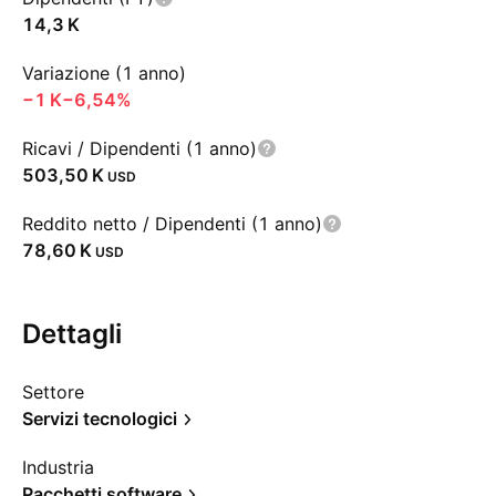
‪14,3 K‬
Variazione (1 anno)
‪−1 K‬
−6,54%
Ricavi / Dipendenti (1 anno)
‪503,50 K‬
USD
Reddito netto / Dipendenti (1 anno)
‪78,60 K‬
USD
Dettagli
Settore
Servizi tecnologici
Industria
Pacchetti software