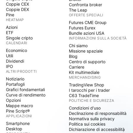
Coppie CEX
Confronta broker
Coppie DEX
The Leap
Pine
OFFERTE SPECIALI
HEATMAP
Futures CME Group
Azioni
Futures Eurex
ETF
Bundle azioni USA
Singole cripto
INFORMAZIONI SULLA SOCIETÀ
CALENDARI
Chi siamo
Economico
Missione spaziale
Utili
Blog
Dividendi
Centro di supporto
IPO
Carriere
ALTRI PRODOTTI
Kit multimediale
MERCHANDISING
Notiziario
Portafogli
TradingView Shop
Grafici fondamentali
I tarocchi per i trader
Curve di rendimento
C63 TradeTime
Opzioni
POLITICHE E SICUREZZA
Mappe macro
Condizioni d'uso
Pine Script®
Declinazione di responsabilità
APPLICAZIONI
Normativa sulla privacy
Smartphone
Politica sui cookies
Desktop
Dichiarazione di accessibilità