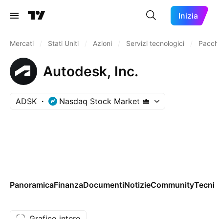
Inizia
Mercati
/
Stati Uniti
/
Azioni
/
Servizi tecnologici
/
Pacche
Autodesk, Inc.
ADSK
Nasdaq Stock Market
Panoramica
Finanza
Documenti
Notizie
Community
Tecnic
Grafico intero