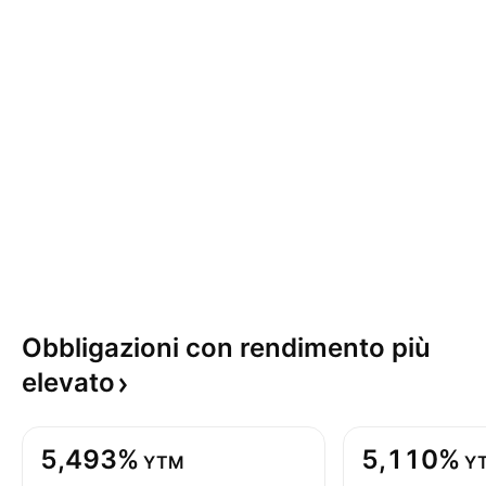
Obbligazioni con rendimento più
elevato
5,493%
5,110%
YTM
Y