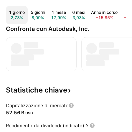
1 giorno
5 giorni
1 mese
6 mesi
Anno in corso
1 
2,73%
8,09%
17,99%
3,93%
−15,85%
−18
Confronta con Autodesk, Inc.
Statistiche
chiave
Capitalizzazione di mercato
‪52,56 B‬
USD
Rendimento da dividendi (indicato)