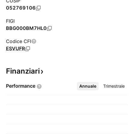
CUSIP
052769106
FIGI
BBG000BM7HL0
Codice CFI
ESVUFR
Finanziari
Performance
Annuale
Altro
Trimestrale