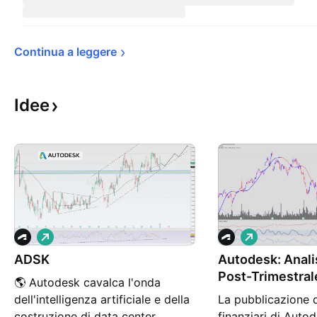
Continua a 
leggere
Idee
L
L
o
o
ADSK
n
Autodesk: Analis
n
g
g
Post-Trimestral
🌎 Autodesk cavalca l'onda
dell'intelligenza artificiale e della
La pubblicazione de
costruzione di data center,
finanziari di Auto