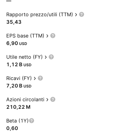
—
Rapporto prezzo/utili (TTM)
35,43
EPS base (TTM)
6,90
USD
Utile netto (FY)
‪1,12 B‬
USD
Ricavi (FY)
‪7,20 B‬
USD
Azioni circolanti
‪210,22 M‬
Beta (1Y)
0,60