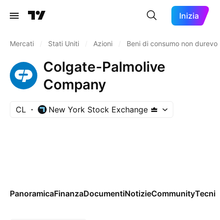
Inizia
Mercati
/
Stati Uniti
/
Azioni
/
Beni di consumo non durevol
Colgate-Palmolive
Company
CL
New York Stock Exchange
Panoramica
Finanza
Documenti
Notizie
Community
Tecnic