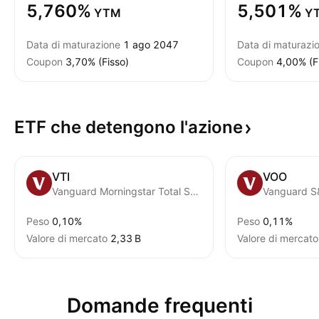
5,760%
5,501%
YTM
Y
Data di maturazione
1 ago 2047
Data di maturazi
Coupon
3,70% (Fisso)
Coupon
4,00% (F
ETF che detengono
l'azione
VTI
VOO
Vanguard Morningstar Total Stock Market ETF
Vanguard S
Peso
0,10%
Peso
0,11%
Valore di mercato
‪2,33 B‬
Valore di mercato
Domande frequenti