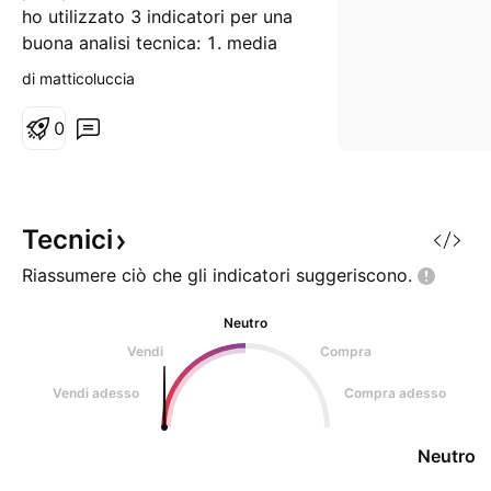
ho utilizzato 3 indicatori per una
buona analisi tecnica: 1. media
mobile a 200 periodi in chiusura
di matticoluccia
2. regressione lineare affiancata
a due rette di standard deviation:
0
retta superiore 2 e retta inferiore
-2 3. RSI a 7 periodi in chiusura
con allert superiore a 75
Tecnici
Riassumere ciò che gli indicatori
suggeriscono.
Neutro
Vendi
Compra
Vendi adesso
Compra adesso
Neutro