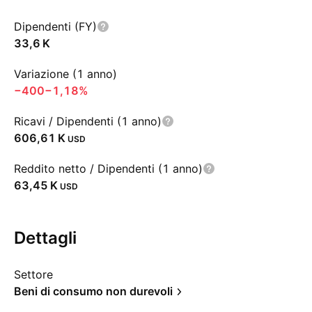
Dipendenti (FY)
‪33,6 K‬
Variazione (1 anno)
−400
−1,18%
Ricavi / Dipendenti (1 anno)
‪606,61 K‬
USD
Reddito netto / Dipendenti (1 anno)
‪63,45 K‬
USD
Dettagli
Settore
Beni di consumo non durevoli