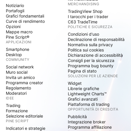
MERCHANDISING
Notiziario
Portafogli
TradingView Shop
Grafici fondamentali
I tarocchi per i trader
Curve di rendimento
C63 TradeTime
Opzioni
POLITICHE E SICUREZZA
Mappe macro
Condizioni d'uso
Pine Script®
Declinazione di responsabilità
APPLICAZIONI
Normativa sulla privacy
Smartphone
Politica sui cookies
Desktop
Dichiarazione di accessibilità
COMMUNITY
Consigli per la sicurezza
Programma bug bounty
Social network
Pagina di stato
Muro social
SOLUZIONI PER LE AZIENDE
Invita un amico
Programma creator
Widget
Regolamento
Librerie grafiche
Moderatori
Lightweight Charts™
IDEE
Grafici avanzati
Piattaforma di trading
Trading
OPPORTUNITÀ DI CRESCITA
Formazione
Selezione editoriale
Pubblicità
PINE SCRIPT
Integrazione broker
Programma affiliazione
Indicatori e strategie