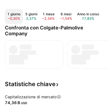
1 giorno
5 giorni
1 mese
6 mesi
Anno in corso
1 
−0,30%
2,37%
−2,34%
−1,54%
17,83%
11
Confronta con Colgate-Palmolive
Company
Statistiche
chiave
Capitalizzazione di mercato
‪74,36 B‬
USD