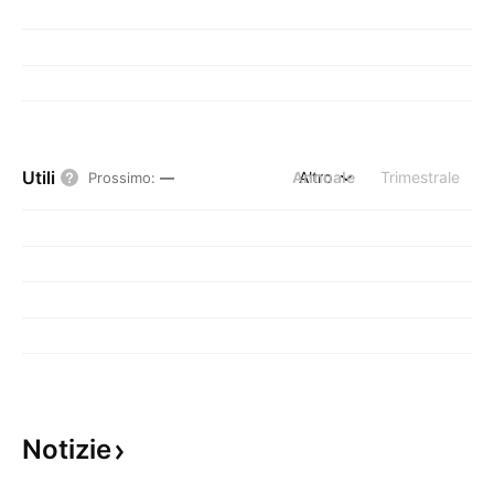
Utili
Annuale
Altro
Trimestrale
Prossimo
:
—
Notizie