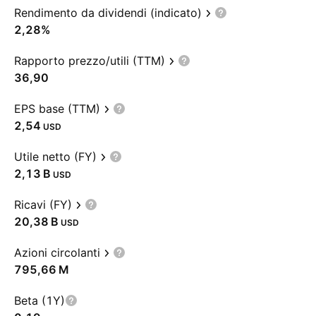
Rendimento da dividendi (indicato)
2,28%
Rapporto prezzo/utili (TTM)
36,90
EPS base (TTM)
2,54
USD
Utile netto (FY)
‪2,13 B‬
USD
Ricavi (FY)
‪20,38 B‬
USD
Azioni circolanti
‪795,66 M‬
Beta (1Y)