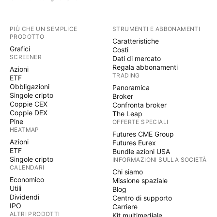
PIÙ CHE UN SEMPLICE
STRUMENTI E ABBONAMENTI
PRODOTTO
Caratteristiche
Grafici
Costi
SCREENER
Dati di mercato
Regala abbonamenti
Azioni
TRADING
ETF
Obbligazioni
Panoramica
Singole cripto
Broker
Coppie CEX
Confronta broker
Coppie DEX
The Leap
Pine
OFFERTE SPECIALI
HEATMAP
Futures CME Group
Azioni
Futures Eurex
ETF
Bundle azioni USA
Singole cripto
INFORMAZIONI SULLA SOCIETÀ
CALENDARI
Chi siamo
Economico
Missione spaziale
Utili
Blog
Dividendi
Centro di supporto
IPO
Carriere
ALTRI PRODOTTI
Kit multimediale