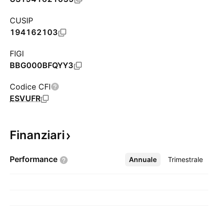
CUSIP
194162103
FIGI
BBG000BFQYY3
Codice CFI
ESVUFR
Finanziari
Performance
Annuale
Altro
Trimestrale